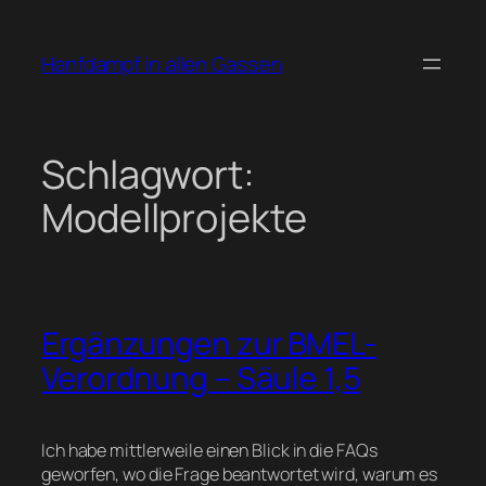
Zum
Inhalt
Hanfdampf in allen Gassen
springen
Schlagwort:
Modellprojekte
Ergänzungen zur BMEL-
Verordnung – Säule 1,5
Ich habe mittlerweile einen Blick in die FAQs
geworfen, wo die Frage beantwortet wird, warum es