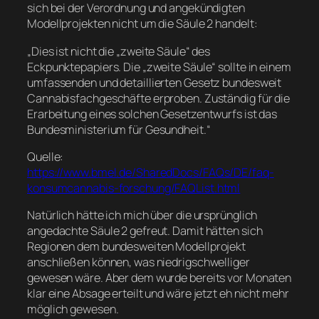
sich bei der Verordnung und angekündigten
Modellprojekten nicht um die Säule 2 handelt:
„Dies ist nicht die „zweite Säule“ des
Eckpunktepapiers. Die „zweite Säule“ sollte in einem
umfassenden und detaillierten Gesetz bundesweit
Cannabisfachgeschäfte erproben. Zuständig für die
Erarbeitung eines solchen Gesetzentwurfs ist das
Bundesministerium für Gesundheit.“
Quelle:
https://www.bmel.de/SharedDocs/FAQs/DE/faq-
konsumcannabis-forschung/FAQList.html
Natürlich hätte ich mich über die ursprünglich
angedachte Säule 2 gefreut. Damit hätten sich
Regionen dem bundesweiten Modellprojekt
anschließen können, was niedrigschwelliger
gewesen wäre. Aber dem wurde bereits vor Monaten
klar eine Absage erteilt und wäre jetzt eh nicht mehr
möglich gewesen.