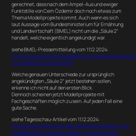
gerechnet, dass nach dem Ampel-Aus und ewiger
Funktstille von Cem Özdemir doch noch etwas zum
Thema Modellprojekte kommt. Auch wenn es sich
laut Aussage vom Bundesministerium für Ernährung
und Landwirtschaft (BMEL) nicht um die „Säule 2“
handelt, welche eigentlich angekündigt war.
siehe BMEL-Pressemitteilung vom 11.12.2024:
https://www.bmel.de/SharedDocs/Pressemitteilungen/D
vo-cannabis-forschung.html
Welche genauen Unterschiede zur ursprünglich
angekündigten „Säule 2“ jetzt bestehen sollen,
erkenne ich nicht auf den ersten Blick.
Dennoch scheinen jetzt Modellprojekte mit
Fachgeschäften möglich zu sein. Auf jeden Fall eine
gute Sache.
siehe Tagesschau-Artikel vom 11.12.2024:
https://www.tagesschau.de/inland/regional/berlin/rbb-
modellprojekt-cannabis-laeden-in-zwei-berliner-